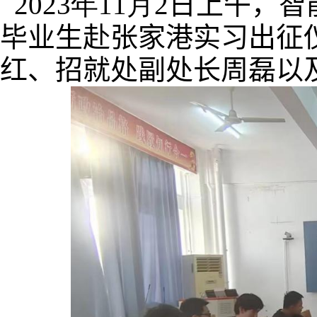
202
3
年
11
月
2
日
上午
，
智
毕业生赴张家港
实习出征
红
、
招就处副处长周磊
以