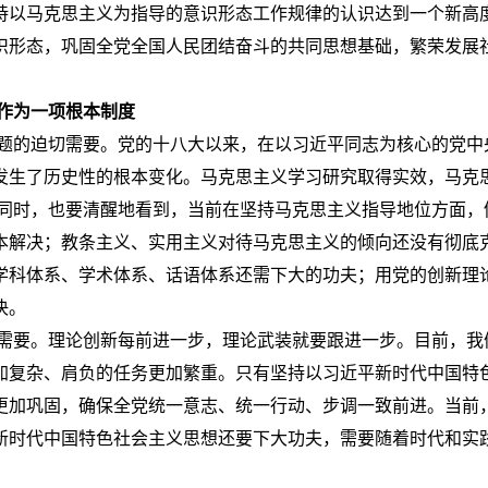
持以马克思主义为指导的意识形态工作规律的认识达到一个新高
识形态，巩固全党全国人民团结奋斗的共同思想基础，繁荣发展
作为一项根本制度
的迫切需要。党的十八大以来，在以习近平同志为核心的党中
发生了历史性的根本变化。马克思主义学习研究取得实效，马克
同时，也要清醒地看到，当前在坚持马克思主义指导地位方面，
本解决；教条主义、实用主义对待马克思主义的倾向还没有彻底
学科体系、学术体系、话语体系还需下大的功夫；用党的创新理
决。
要。理论创新每前进一步，理论武装就要跟进一步。目前，我
加复杂、肩负的任务更加繁重。只有坚持以习近平新时代中国特
更加巩固，确保全党统一意志、统一行动、步调一致前进。当前
新时代中国特色社会主义思想还要下大功夫，需要随着时代和实