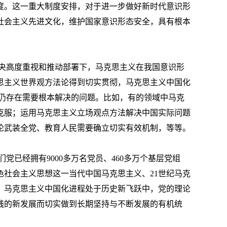
度。这一重大制度安排，对于进一步做好新时代意识形
社会主义先进文化，维护国家意识形态安全，具有根本
央高度重视和推动部署下，马克思主义在我国意识形
思主义世界观方法论得到切实贯彻，马克思主义中国化
仍存在需要根本解决的问题。比如，有的领域中马克
克服；运用马克思主义立场观点方法解决中国实际问题
论武装全党、教育人民需要确立切实有效机制，等等。
们党已经拥有
9000
多万名党员、
460
多万个基层党组
色社会主义思想这一当代中国马克思主义、
21
世纪马克
，马克思主义中国化进程处于历史新飞跃中，党的理论
践的新发展而切实做到长期坚持与不断发展的有机统