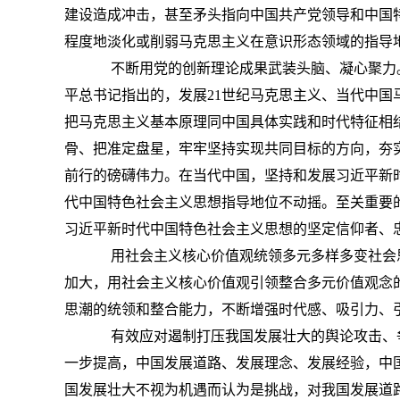
建设造成冲击，甚至矛头指向中国共产党领导和中国特
程度地淡化或削弱马克思主义在意识形态领域的指导
不断用党的创新理论成果武装头脑、凝心聚力。
平总书记指出的，发展
21
世纪马克思主义、当代中国
把马克思主义基本原理同中国具体实践和时代特征相
骨、把准定盘星，牢牢坚持实现共同目标的方向，夯
前行的磅礴伟力。在当代中国，坚持和发展习近平新
代中国特色社会主义思想指导地位不动摇。至关重要
习近平新时代中国特色社会主义思想的坚定信仰者、
用社会主义核心价值观统领多元多样多变社会思
加大，用社会主义核心价值观引领整合多元价值观念
思潮的统领和整合能力，不断增强时代感、吸引力、
有效应对遏制打压我国发展壮大的舆论攻击、争
一步提高，中国发展道路、发展理念、发展经验，中
国发展壮大不视为机遇而认为是挑战，对我国发展道