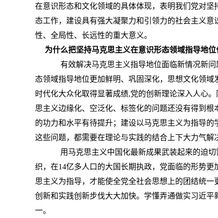
在意识形态和文化领域的具体体现，表明我们党对坚
态工作，建设具有强大凝聚力和引领力的社会主义意
性、全局性、长远性的重大意义。
为什么把坚持马克思主义在意识形态领域指导地位
有效解决马克思主义指导地位面临新情况新问题
态领域指导地位更加鲜明、巩固深化，思想文化领域
时代化大众化取得显著成绩
,
党的创新理论深入人心。
思主义边缘化、空泛化、标签化的问题还没有得到根
的功力和水平有待提升；建设以马克思主义为指导的
这些问题，都需要在理论与实践的结合上下大力气解
用马克思主义中国化最新成果武装起来的迫切需
织，在
14
亿多人口的大国长期执政，党面临的形势更
思主义为指导，才能使全党全社会思想上的团结统一
创新和实践创新步伐大大加快。学懂弄通做实习近平
一。