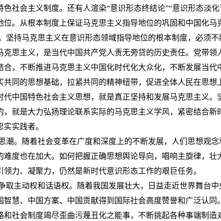
色社会主义制度。还有人渲染“意识形态终结论”“意识形态淡化论
地位。从根本制度上保证马克思主义指导地位的巩固和中国化马
坚持马克思主义在意识形态领域指导地位的根本制度，必须不
马克思主义，是当代中国共产党人责无旁贷的历史责任。党带领
结合，不断推进马克思主义中国化时代化大众化，不断发展当代
实共同的思想基础，拉紧共同的精神纽带，促进全体人民在思想
时代中国特色社会主义思想，就是真正坚持和发展马克思主义。
的，就是大力弘扬理论联系实际的马克思主义学风，紧密结合新
忠实实践者。
潮。随着社会变革在广度和深度上的不断发展，人们思想观念
的难度也在加大。如何把握正确思想舆论导向，唱响主旋律，壮
引领力、凝聚力，仍然是新时代意识形态工作的艰巨任务。
取主动权和话语权。随着我国发展壮大，日益走近世界舞台中
国智慧、中国方案、中国贡献得到国际社会高度赞誉和广泛认同
路和社会制度竭尽歪曲污蔑丑化之能事，不断挑起各种事端制造