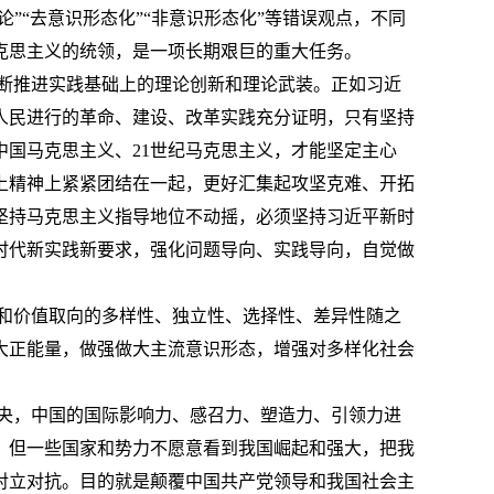
”“去意识形态化”“非意识形态化”等错误观点，不同
克思主义的统领，是一项长期艰巨的重大任务。
断推进实践基础上的理论创新和理论武装。正如习近
人民进行的革命、建设、改革实践充分证明，只有坚持
中国马克思主义、
21
世纪马克思主义，才能坚定主心
上精神上紧紧团结在一起，更好汇集起攻坚克难、开拓
坚持马克思主义指导地位不动摇，必须坚持习近平新时
时代新实践新要求，强化问题导向、实践导向，自觉做
和价值取向的多样性、独立性、选择性、差异性随之
大正能量，做强做大主流意识形态，增强对多样化社会
央，中国的国际影响力、感召力、塑造力、引领力进
。但一些国家和势力不愿意看到我国崛起和强大，把我
对立对抗。目的就是颠覆中国共产党领导和我国社会主