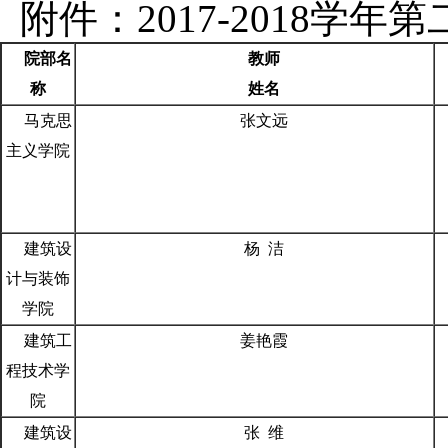
附件：2017-2018学
院部名
教师
称
姓名
马克思
张文远
主义学院
建筑设
杨 洁
计与装饰
学院
建筑工
姜艳霞
程技术学
院
建筑设
张 维