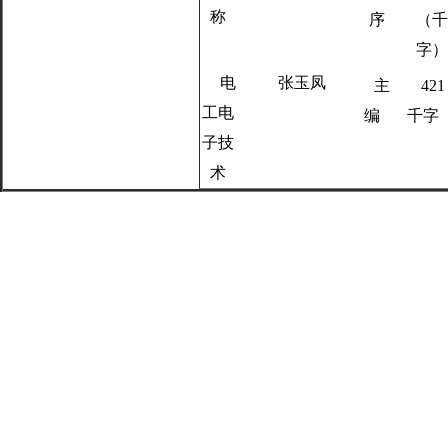
称
序
（千
字）
电
张玉凤
主
421
工电
编
千字
子技
术